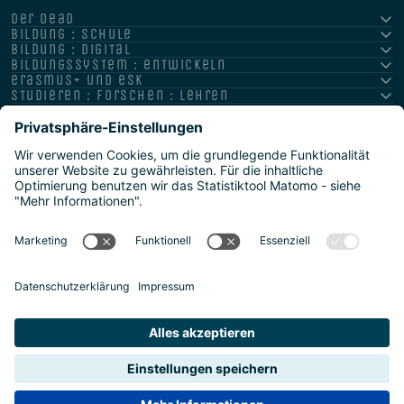
der oead
bildung : schule
bildung : digital
bildungssystem : entwickeln
erasmus+ und esk
studieren : forschen : lehren
hochschule : strategie : international
Impressum
Datenschutz
Barrierefreiheitserklärung
Meldestelle/Hinweisgeber
Safeguarding Policy
Sitemap
2026 | Agentur für Bildung und Internationalisierung